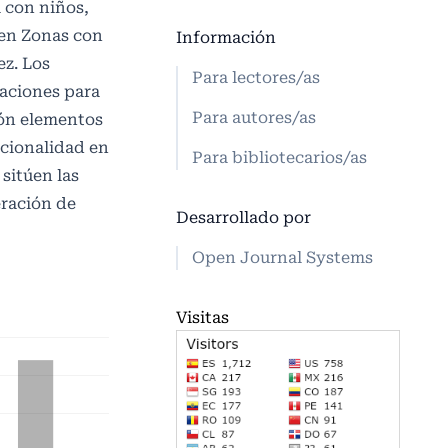
l con niños,
 en Zonas con
Información
ez. Los
Para lectores/as
taciones para
Para autores/as
ión elementos
ccionalidad en
Para bibliotecarios/as
 sitúen las
eración de
Desarrollado por
Open Journal Systems
Visitas