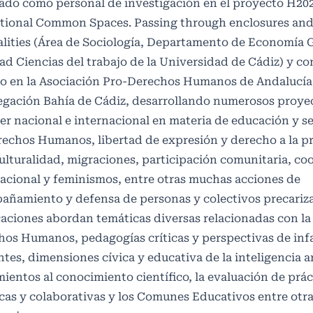
jado como personal de investigación en el proyecto H
tional Common Spaces. Passing through enclosures and
lities (Área de Sociología, Departamento de Economía 
ad Ciencias del trabajo de la Universidad de Cádiz) y c
co en la Asociación Pro-Derechos Humanos de Andalucí
legación Bahía de Cádiz, desarrollando numerosos proye
er nacional e internacional en materia de educación y se
echos Humanos, libertad de expresión y derecho a la pr
ulturalidad, migraciones, participación comunitaria, co
acional y feminismos, entre otras muchas acciones de
añamiento y defensa de personas y colectivos precariz
aciones abordan temáticas diversas relacionadas con l
os Humanos, pedagogías críticas y perspectivas de infa
tes, dimensiones cívica y educativa de la inteligencia art
ientos al conocimiento científico, la evaluación de prác
icas y colaborativas y los Comunes Educativos entre otra