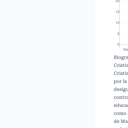
Biogra
Crist
Cristi
por la
desigu
contr
educac
como 
de Mad