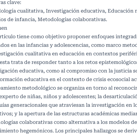
as clave:
logía cualitativa, Investigación educativa, Educación 
os de infancia, Metodologías colaborativas.
men
rtículo tiene como objetivo proponer enfoques integrad
ados en las infancias y adolescencias, como marco meto
estigación cualitativa en educación en contextos perifér
sta trata de responder tanto a los retos epistemológico
igación educativa, como al compromiso con la justicia so
ormación educativa en el contexto de crisis ecosocial act
eamiento metodológico se organiza en torno al reconoci
experto de niñas, niños y adolescentes; la desarticulació
uías generacionales que atraviesan la investigación en l
ivos; y la apertura de las estructuras académicas media
logías colaborativas como alternativa a los modelos de
miento hegemónicos. Los principales hallazgos se deriv