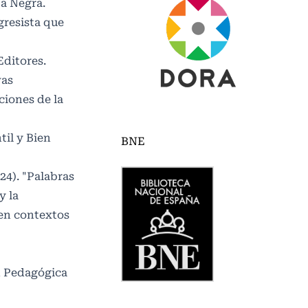
ja Negra.
gresista que
Editores.
vas
ciones de la
til y Bien
BNE
24). "Palabras
y la
 en contextos
n Pedagógica