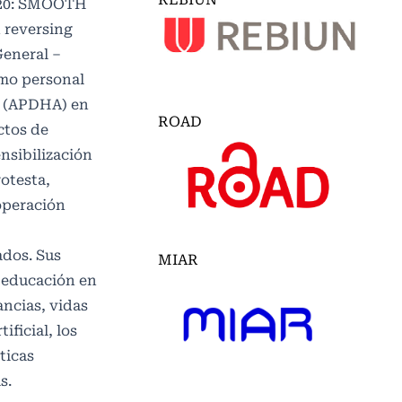
2020: SMOOTH
 reversing
General –
omo personal
a (APDHA) en
ROAD
ctos de
nsibilización
otesta,
operación
ados. Sus
MIAR
a educación en
ncias, vidas
ificial, los
ticas
s.