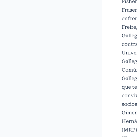
Fisher
Fraser
enfren
Freire
Galleg
contra
Unive
Galleg
Común.
Galleg
que te
conviv
socioe
Gimeno
Herná
(MRP) 