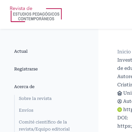
Actual
Inicio
Invest
de ed
Registrarse
Autor
Crist
Acerca de
Uni
Sobre la revista
Aut
htt
Envíos
DOI:
Comité científico de la
https:
revista/Equipo editorial