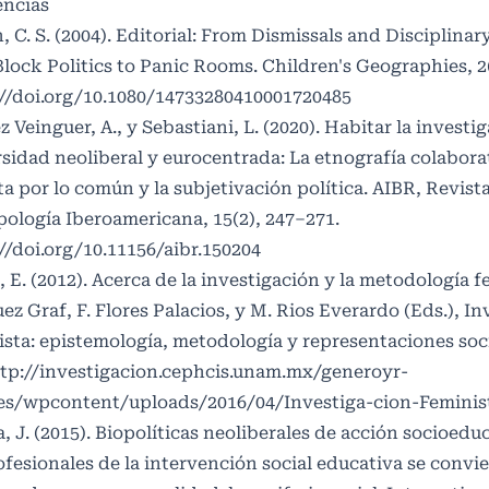
encias
, C. S. (2004). Editorial: From Dismissals and Disciplinar
lock Politics to Panic Rooms. Children's Geographies, 2(
://doi.org/10.1080/14733280410001720485
z Veinguer, A., y Sebastiani, L. (2020). Habitar la investi
sidad neoliberal y eurocentrada: La etnografía colabor
a por lo común y la subjetivación política. AIBR, Revist
ología Iberoamericana, 15(2), 247–271.
//doi.org/10.11156/aibr.150204
, E. (2012). Acerca de la investigación y la metodología f
ez Graf, F. Flores Palacios, y M. Rios Everardo (Eds.), I
sta: epistemología, metodología y representaciones soci
tp://investigacion.cephcis.unam.mx/generoyr-
les/wpcontent/uploads/2016/04/Investiga-cion-Feminis
a, J. (2015). Biopolíticas neoliberales de acción socioed
ofesionales de la intervención social educativa se convi