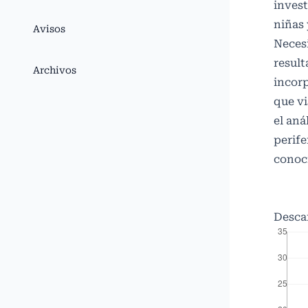
invest
niñas 
Avisos
Necesi
result
Archivos
incor
que vi
el aná
perife
conoc
Desca