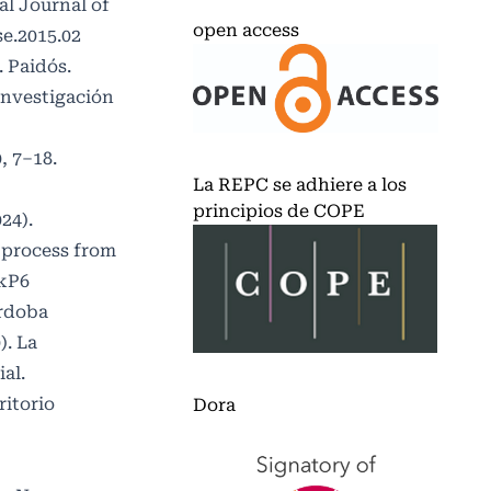
al Journal of
open access
se.2015.02
. Paidós.
investigación
, 7–18.
La REPC se adhiere a los
principios de COPE
24).
 process from
zkP6
órdoba
). La
al.
ritorio
Dora