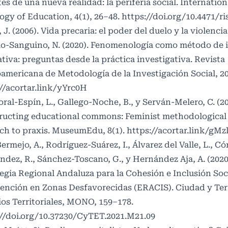
es de una nueva realidad: la periferia social. Internation
ogy of Education, 4(1), 26–48.
https://doi.org/10.4471/ri
, J. (2006). Vida precaria: el poder del duelo y la violencia
llo-Sanguino, N. (2020). Fenomenología como método de 
ativa: preguntas desde la práctica investigativa. Revista
americana de Metodología de la Investigación Social, 20
//acortar.link/yYrc0H
ral-Espín, L., Gallego-Noche, B., y Serván-Melero, C. (20
ructing educational commons: Feminist methodological
ch to praxis. MuseumEdu, 8(1).
https://acortar.link/gM
ermejo, A., Rodríguez-Suárez, I., Álvarez del Valle, L., C
dez, R., Sánchez-Toscano, G., y Hernández Aja, A. (2020
egia Regional Andaluza para la Cohesión e Inclusión Soci
ención en Zonas Desfavorecidas (ERACIS). Ciudad y Ter
os Territoriales, MONO, 159–178.
://doi.org/10.37230/CyTET.2021.M21.09