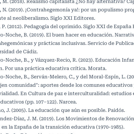
, M. (2018). Realismo capitalista ¿No hay alternativa? Ca
, N. (2019). ¡Contrahegemonía ya!: por un populismo pro
te al neoliberalismo. Siglo XXI Editores.
, P. (2012). Pedagogía del oprimido. Siglo XXI de España 
o-Noche, B. (2019). El buen hacer en educación. Narrati
hegemónicas y prácticas inclusivas. Servicio de Publica
rsidad de Cádiz.
o-Noche, B., y Vázquez-Recio, R. (2023). Educación Infan
 Por una práctica educativa crítica. Morata.
o-Noche, B., Serván-Melero, C., y del Moral-Espín, L. (20
jen comunidad": aportes desde los comunes educativos 
ialidad. En Cultura de paz e interculturalidad: estudios
ducativos (pp. 107–122). Narcea.
, J. (2005). La educación que aún es posible. Paidós.
ndez-Díaz, J. M. (2019). Los Movimientos de Renovació
en la España de la transición educativa (1970-1985).