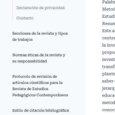
Palabr
Declaración de privacidad
Metodo
Estudi
Contacto
Resu
Este a
Secciones de la revista y tipos
centr
de trabajos
la inv
propue
Normas éticas de la revista y
invest
su responsabilidad
transf
plant
Protocolo de revisión de
saber 
artículos científicos para la
jerarq
Revista de Estudios
Pedagógicos Contemporáneos
educat
metodo
conoci
Estilo de citación bibliográfica