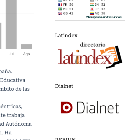
Latindex
paña.
 Educativa
Dialnet
ámbito de las
éntricas,
te trabaja
dad Autónoma
n. Ha
REBIUN