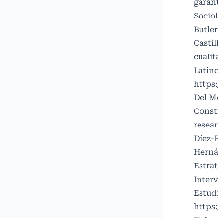
garant
Sociol
Butler
Casti
cualit
Latino
https:
Del Mo
Const
resear
Díez-B
Hernán
Estrat
Interv
Estudi
https