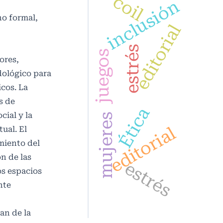
coil
inclusión
no formal,
editorial
estrés
juegos
ores,
dológico para
icos. La
s de
Ética
cial y la
mujeres
editorial
ual. El
miento del
n de las
estrés
os espacios
nte
an de la