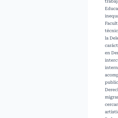
traba
Educa
inequa
Facult
técni
la De
caráct
en Der
interc
intern
acomp
public
Derech
migran
cercam
artíst