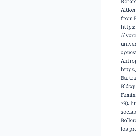
Refer
Aitken
from B
https
Álvare
univer
apuest
Antrop
https:
Bartra
Blázqu
Femini
78).
ht
socia
Beller
los pr