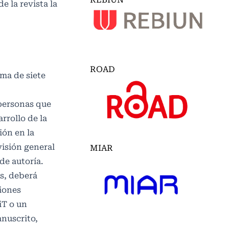
 la revista la
ROAD
ma de siete
 personas que
rrollo de la
ión en la
visión general
MIAR
de autoría.
s, deberá
ciones
iT o un
anuscrito,