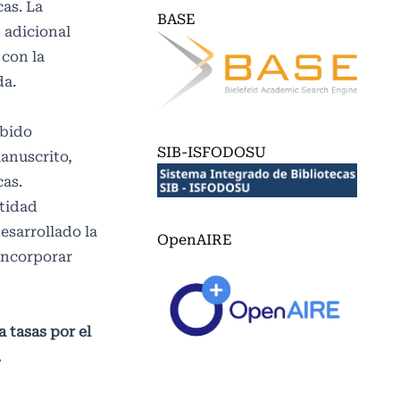
as. La
BASE
 adicional
 con la
da.
ibido
SIB-ISFODOSU
manuscrito,
cas.
ntidad
esarrollado la
OpenAIRE
 incorporar
 tasas por el
.