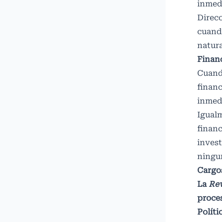
inmedi
Direcc
cuando
natura
Finan
Cuando
financ
inmedi
Igualm
financ
invest
ningu
Cargo
La
Rev
proces
Políti