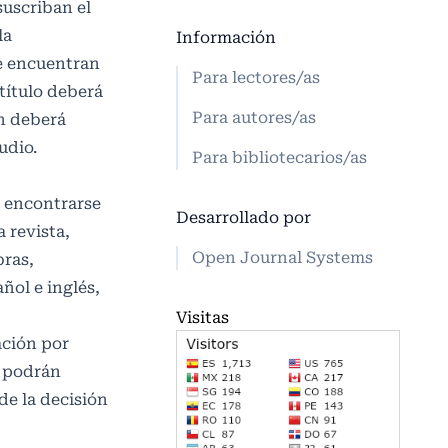
suscriban el
la
Información
e encuentran
Para lectores/as
título deberá
Para autores/as
en deberá
udio.
Para bibliotecarios/as
n encontrarse
Desarrollado por
 revista,
Open Journal Systems
bras,
ñol e inglés,
Visitas
ación por
s podrán
de la decisión