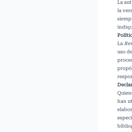
La aut
la ver
siempr
indiq
Políti
La
Rev
uso de
proces
propós
respon
Decla
Quien
han ut
elabo
especí
biblio