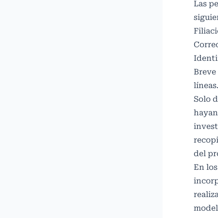
Las pe
siguie
Filiac
Correo
Identi
Breve
líneas
Solo d
hayan 
invest
recopi
del pr
En los
incorp
realiz
modelo