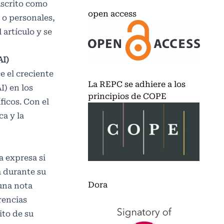
uscrito como
open access
 o personales,
 artículo y se
AI)
 el creciente
La REPC se adhiere a los
I) en los
principios de COPE
ficos. Con el
ca y la
 expresa si
a durante su
Dora
una nota
rencias
ito de su