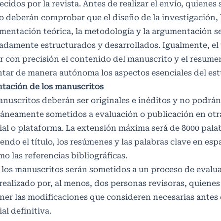
ecidos por la revista. Antes de realizar el envío, quienes 
o deberán comprobar que el diseño de la investigación, 
mentación teórica, la metodología y la argumentación s
damente estructurados y desarrollados. Igualmente, el 
ar con precisión el contenido del manuscrito y el resum
tar de manera autónoma los aspectos esenciales del est
ntación de los manuscritos
nuscritos deberán ser originales e inéditos y no podrá
áneamente sometidos a evaluación o publicación en otra
ial o plataforma. La extensión máxima será de 8000 pala
endo el título, los resúmenes y las palabras clave en espa
mo las referencias bibliográficas.
 los manuscritos serán sometidos a un proceso de evalu
realizado por, al menos, dos personas revisoras, quiene
er las modificaciones que consideren necesarias antes 
ial definitiva.