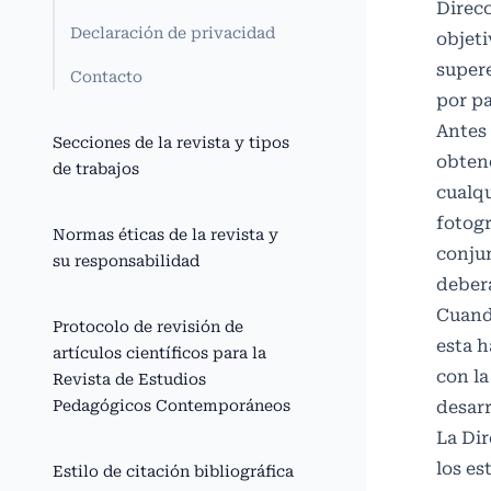
Direcc
Declaración de privacidad
objeti
supere
Contacto
por pa
Antes 
Secciones de la revista y tipos
obtene
de trabajos
cualqu
fotogr
Normas éticas de la revista y
conjun
su responsabilidad
deber
Cuando
Protocolo de revisión de
esta h
artículos científicos para la
con la
Revista de Estudios
Pedagógicos Contemporáneos
desarr
La Dir
los es
Estilo de citación bibliográfica