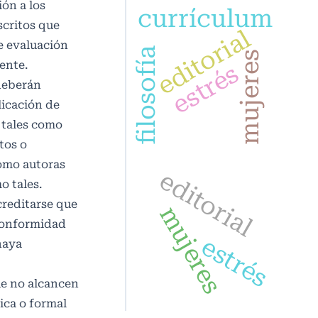
ón a los
currículum
scritos que
editorial
e evaluación
filosofía
mujeres
ente.
estrés
deberán
licación de
 tales como
tos o
como autoras
editorial
 tales.
creditarse que
mujeres
 conformidad
estrés
haya
ue no alcancen
ica o formal