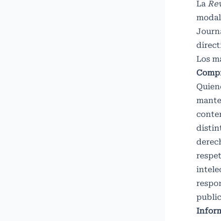
La
Rev
modal
Journa
direct
Los ma
Compr
Quien
manten
conten
distin
derech
respet
intele
respon
public
Infor