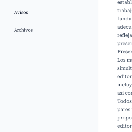
establ
trabaj
Avisos
funda
adecua
Archivos
reflej
presen
Prese
Los ma
simult
editor
incluy
así co
Todos
pares 
propon
editor