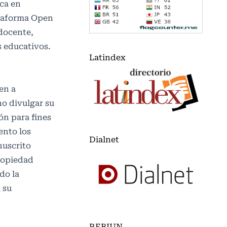
ca en
ataforma Open
 docente,
s educativos.
Latindex
en a
no divulgar su
ón para fines
ento los
Dialnet
nuscrito
propiedad
do la
 su
REBIUN