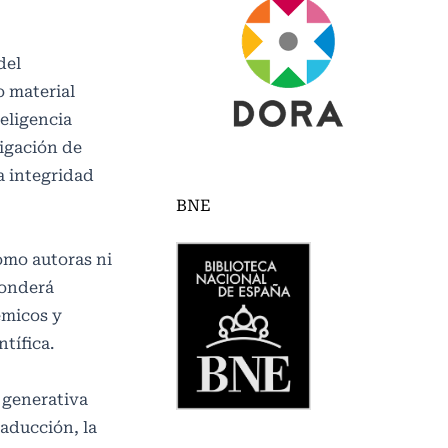
del
o material
eligencia
ligación de
la integridad
BNE
como autoras ni
ponderá
émicos y
tífica.
l generativa
raducción, la