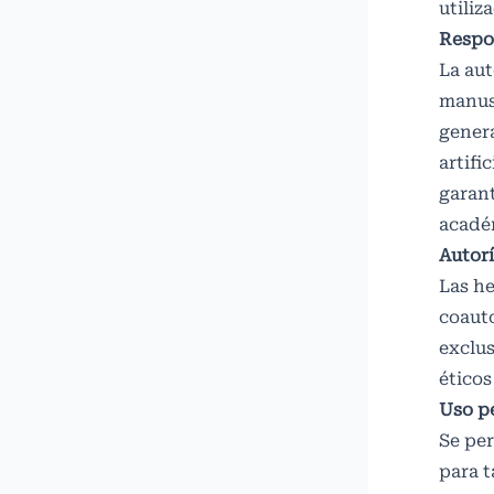
utiliz
Respon
La aut
manusc
genera
artifi
garant
académ
Autor
Las he
coauto
exclus
éticos
Uso p
Se per
para t