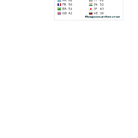
Latindex
dad gratuita de la investigación al público, fomenta un
dios Pedagógicos Contemporáneos se ofrecen bajo la
Dialnet
 están disponibles en la red europea de acceso abierto
enodo.
REBIUN