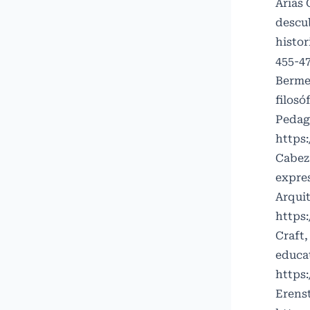
Arias 
descub
histor
455-4
Bermej
filosó
Pedag
https:
Cabeza
expres
Arquit
https:
Craft,
educat
https:
Erenst