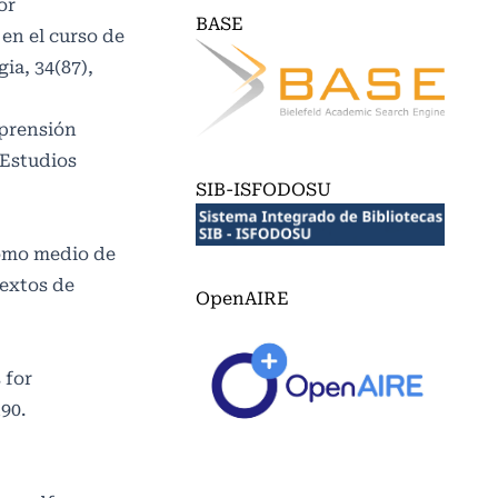
or
BASE
en el curso de
ia, 34(87),
mprensión
 Estudios
SIB-ISFODOSU
como medio de
Textos de
OpenAIRE
 for
90.