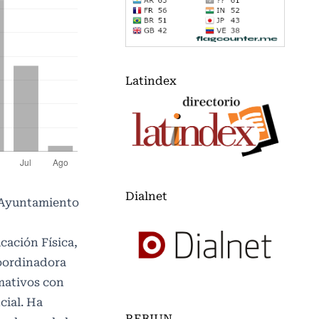
Latindex
Dialnet
. Ayuntamiento
cación Física,
coordinadora
mativos con
cial. Ha
REBIUN