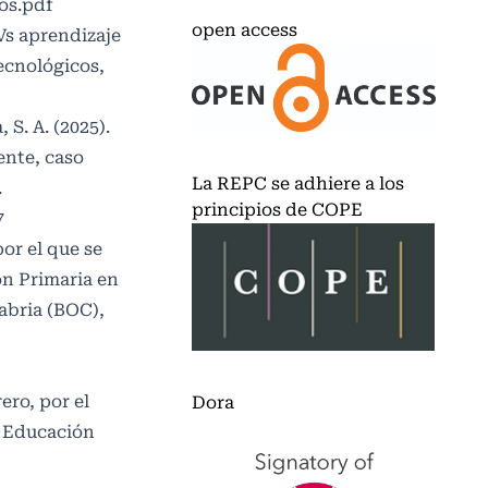
os.pdf
open access
Vs aprendizaje
Tecnológicos,
 S. A. (2025).
ente, caso
La REPC se adhiere a los
.
principios de COPE
7
por el que se
ón Primaria en
abria (BOC),
ero, por el
Dora
a Educación