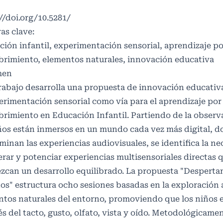
//doi.org/10.5281/
as clave:
ión infantil, experimentación sensorial, aprendizaje po
brimiento, elementos naturales, innovación educativa
men
rabajo desarrolla una propuesta de innovación educativ
erimentación sensorial como vía para el aprendizaje por
rimiento en Educación Infantil. Partiendo de la observ
ños están inmersos en un mundo cada vez más digital, 
inan las experiencias audiovisuales, se identifica la n
rar y potenciar experiencias multisensoriales directas 
zcan un desarrollo equilibrado. La propuesta "Despert
os" estructura ocho sesiones basadas en la exploración 
ntos naturales del entorno, promoviendo que los niños
és del tacto, gusto, olfato, vista y oído. Metodológicamen