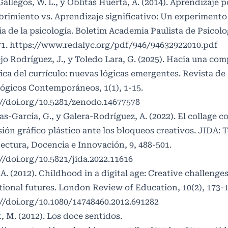
Gallegos, W. L., y Oblitas Huerta, A. (2014). Aprendizaje p
rimiento vs. Aprendizaje significativo: Un experimento 
ia de la psicología. Boletim Academia Paulista de Psicolog
71.
https://www.redalyc.org/pdf/946/94632922010.pdf
o Rodríguez, J., y Toledo Lara, G. (2025). Hacia una co
fica del currículo: nuevas lógicas emergentes. Revista de
ógicos Contemporáneos, 1(1), 1-15.
//doi.org/10.5281/zenodo.14677578
s-García, G., y Galera-Rodríguez, A. (2022). El collage 
ión gráfico plástico ante los bloqueos creativos. JIDA: 
ectura, Docencia e Innovación, 9, 488-501.
//doi.org/10.5821/jida.2022.11616
 A. (2012). Childhood in a digital age: Creative challenges
ional futures. London Review of Education, 10(2), 173-1
//doi.org/10.1080/14748460.2012.691282
, M. (2012). Los doce sentidos.