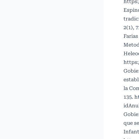
https
Espino
tradic
2(1), 
Farias
Metodo
Heleod
https
Gobier
establ
la Co
135.
h
idAnu
Gobier
que se
Infant