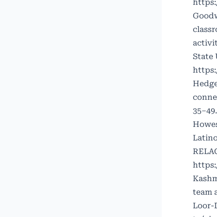
https
Goodwi
classr
activi
State 
https
Hedges
connec
35–49
Howes,
Latin
RELACE
https
Kashma
team 
Loor-D