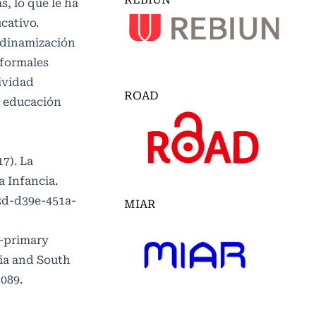
, lo que le ha
cativo.
a dinamización
 formales
ividad
ROAD
a educación
17). La
a Infancia.
2d-d39e-451a-
MIAR
e-primary
sia and South
089.