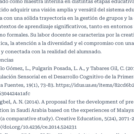
ado como maestra interina en distintas etapas educativas
ido adquirir una visión amplia y versátil del sistema edu
 con una sólida trayectoria en la gestión de grupos y l
textos de aprendizaje significativos, tanto en entornos
o formales. Su labor docente se caracteriza por la creat
ica, la atención a la diversidad y el compromiso con un
 y conectada con la realidad del alumnado.
encias
o Gómez, L., Pulgarín Posada, L. A., y Tabares Gil, C. (20
lación Sensorial en el Desarrollo Cognitivo de la Primer
a Fuentes, 19(1), 73-83.
https://idus.us.es/items/82cd6b
6304424a1afc
bel, A. N. (2014). A proposal for the development of pr
ion in Saudi Arabia based on the experiences of Malay
(a comparative study). Creative Education, 5(24), 2071-2
//doi.org/10.4236/ce.2014.524231