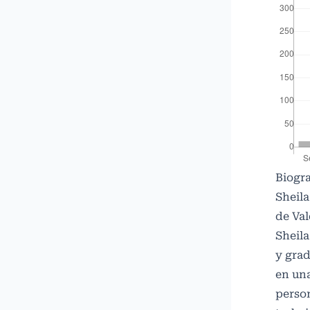
Biogra
Sheila
de Val
Sheila
y gra
en un
person