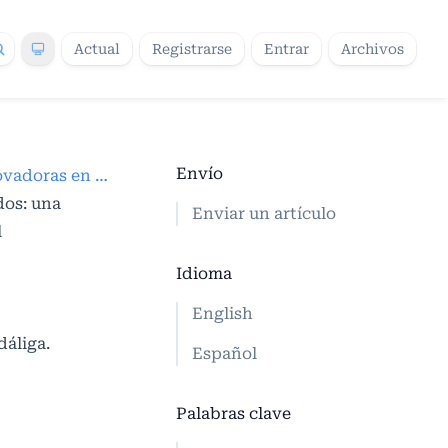
Actual
Registrarse
Entrar
Archivos
Envío
Informes de propuestas innovadoras en educación
dos: una
Enviar un artículo
l
Idioma
English
dáliga.
Español
Palabras clave