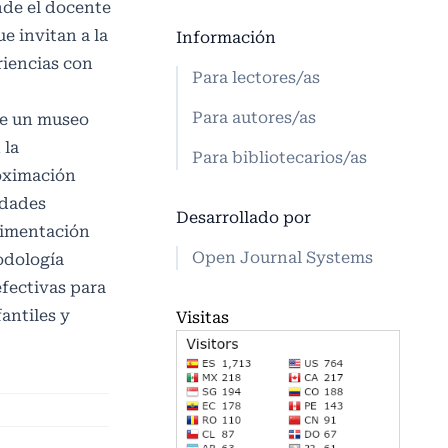
nde el docente
e invitan a la
Información
riencias con
Para lectores/as
Para autores/as
de un museo
 la
Para bibliotecarios/as
oximación
idades
Desarrollado por
erimentación
Open Journal Systems
odología
efectivas para
fantiles y
Visitas