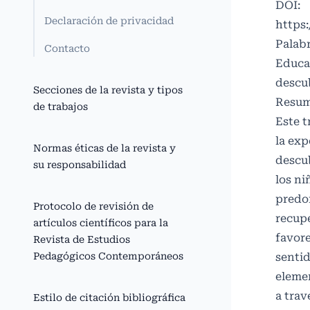
DOI:
Declaración de privacidad
https:
Palabr
Contacto
Educac
descu
Secciones de la revista y tipos
Resu
de trabajos
Este t
la exp
Normas éticas de la revista y
descub
su responsabilidad
los ni
predom
Protocolo de revisión de
recupe
artículos científicos para la
favore
Revista de Estudios
Pedagógicos Contemporáneos
sentid
eleme
a trav
Estilo de citación bibliográfica