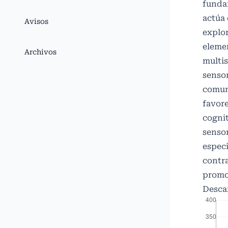
funda
actúa 
Avisos
explo
elemen
Archivos
multi
senso
comun
favore
cognit
sensor
especi
contra
promov
Desca