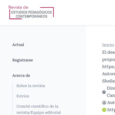
Actual
Inicio
El des
propue
Registrarse
https:
Autor
Acerca de
Sheila
Sobre la revista
Dir
Can
Envíos
Aut
Comité científico de la
htt
revista/Equipo editorial