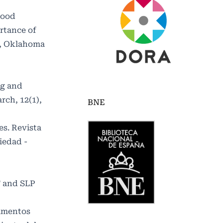
hood
ortance of
do, Oklahoma
ng and
rch, 12(1),
BNE
es. Revista
iedad -
T and SLP
damentos