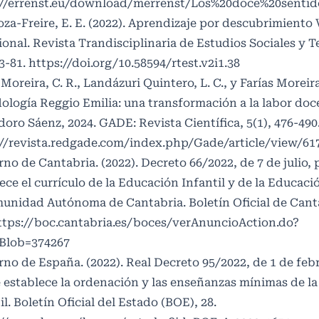
://errenst.eu/download/merrenst/Los%20doce%20sentid
za-Freire, E. E. (2022). Aprendizaje por descubrimiento 
ional. Revista Trandisciplinaria de Estudios Sociales y 
73-81.
https://doi.org/10.58594/rtest.v2i1.38
 Moreira, C. R., Landázuri Quintero, L. C., y Farías Moreira,
logía Reggio Emilia: una transformación a la labor doc
oro Sáenz, 2024. GADE: Revista Científica, 5(1), 476-490
://revista.redgade.com/index.php/Gade/article/view/61
no de Cantabria. (2022). Decreto 66/2022, de 7 de julio, 
ece el currículo de la Educación Infantil y de la Educaci
munidad Autónoma de Cantabria. Boletín Oficial de Cant
ttps://boc.cantabria.es/boces/verAnuncioAction.do?
Blob=374267
no de España. (2022). Real Decreto 95/2022, de 1 de febr
 establece la ordenación y las enseñanzas mínimas de l
il. Boletín Oficial del Estado (BOE), 28.