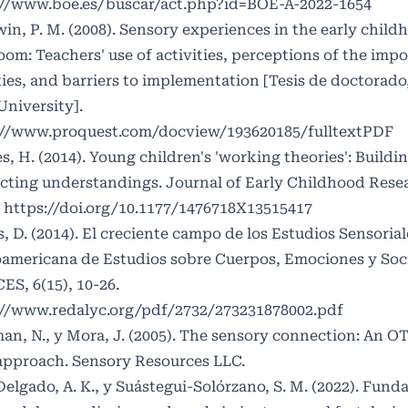
://www.boe.es/buscar/act.php?id=BOE-A-2022-1654
n, P. M. (2008). Sensory experiences in the early child
oom: Teachers' use of activities, perceptions of the imp
ties, and barriers to implementation [Tesis de doctora
University].
://www.proquest.com/docview/193620185/fulltextPDF
, H. (2014). Young children's 'working theories': Buildi
ting understandings. Journal of Early Childhood Resea
.
https://doi.org/10.1177/1476718X13515417
 D. (2014). El creciente campo de los Estudios Sensorial
oamericana de Estudios sobre Cuerpos, Emociones y Soc
S, 6(15), 10-26.
://www.redalyc.org/pdf/2732/273231878002.pdf
n, N., y Mora, J. (2005). The sensory connection: An O
approach. Sensory Resources LLC.
elgado, A. K., y Suástegui-Solórzano, S. M. (2022). Fun