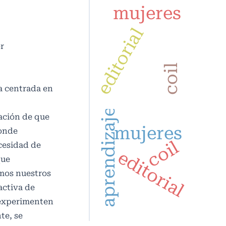
mujeres
editorial
r
coil
a centrada en
aprendizaje
ación de que
mujeres
donde
coil
ecesidad de
editorial
que
amos nuestros
activa de
 experimenten
te, se