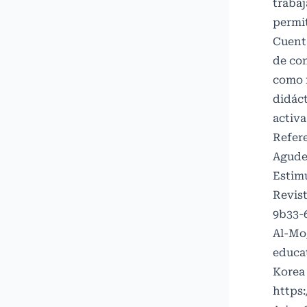
trabaj
permit
Cuenta
de con
como n
didáct
activa
Refer
Agudel
Estimu
Revist
9b33-
Al-Mog
educat
Korea 
https: