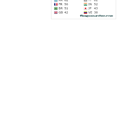
Latindex
dad gratuita de la investigación al público, fomenta un
dios Pedagógicos Contemporáneos se ofrecen bajo la
Dialnet
 están disponibles en la red europea de acceso abierto
enodo.
REBIUN