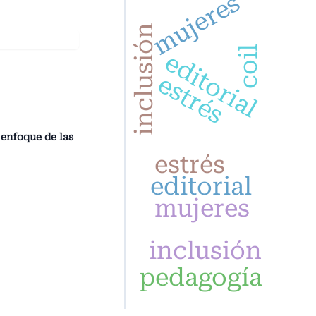
mujeres
inclusión
coil
editorial
estrés
 enfoque de las
estrés
editorial
mujeres
inclusión
pedagogía