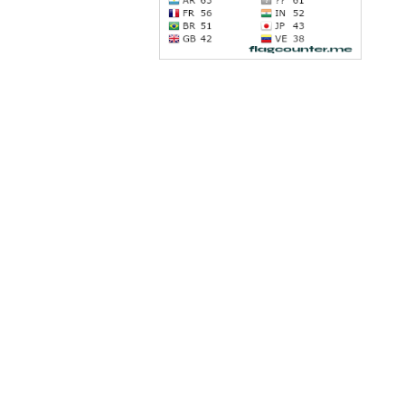
Latindex
dad gratuita de la investigación al público, fomenta un
dios Pedagógicos Contemporáneos se ofrecen bajo la
Dialnet
 están disponibles en la red europea de acceso abierto
enodo.
REBIUN